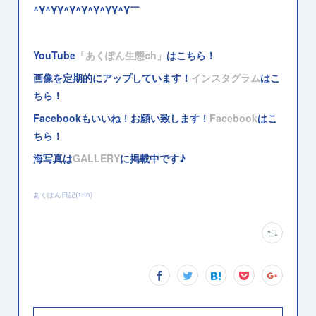
^Y^YY^Y^Y^Y^YY^Y￣
YouTube
「あくぽん生態ch」
はこちら！
画像を定期的にアップしています！
インスタグラム
はこ
ちら！
Facebookもいいね！お願い致します！
Facebook
はこ
ちら！
海写真は
GALLERY
に掲載中です♪
あくぽん日記
(
186
)