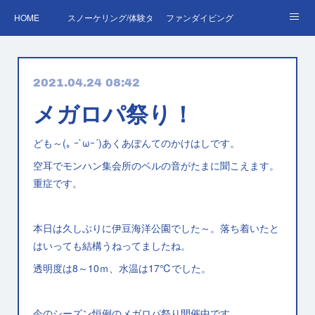
HOME
スノーケリング/体験ダイビング
ファンダイビング
ダイバーデビュー♪OWD
ファンダイビング料金表
あくぽん日記
2021.04.24 08:42
ダイビング・スキルアップレッスン｜プールで安心練習
AOW
RED＆EFR
メガロパ祭り！
プロへの第一歩！ダイブマスター
ご予約・お問い合わせ
ども～(｡ ｰ`ωｰ´)あくあぽんてのかけはしです。
空耳でモンハン集会所のベルの音がたまに聞こえます。
重症です。
本日は久しぶりに伊豆海洋公園でした～。落ち着いたと
はいっても結構うねってましたね。
透明度は8～10ｍ、水温は17℃でした。
今のシーズン恒例のメガロパ祭り開催中です。