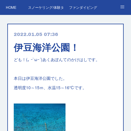
HOME
スノーケリング/体験ダイビング
ファンダイビング
ダイバーデビュー♪OWD
ファンダイビング料金表
あくぽん日記
2022.01.05 07:36
ダイビング・スキルアップレッスン｜プールで安心練習
AOW
RED＆EFR
伊豆海洋公園！
プロへの第一歩！ダイブマスター
ご予約・お問い合わせ
ども！(｡ ｰ`ωｰ´)あくあぽんてのかけはしです。
本日は伊豆海洋公園でした。
透明度10～15ｍ、水温15～16℃です。