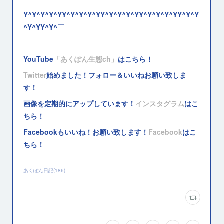
￣
Y^Y^Y^Y^YY^Y^Y^Y^YY^Y^Y^Y^YY^Y^Y^Y^YY^Y^Y
^Y^YY^Y^￣
YouTube
「あくぽん生態ch」
はこちら！
Twitter
始めました！フォロー＆いいねお願い致しま
す！
画像を定期的にアップしています！
インスタグラム
はこ
ちら！
Facebookもいいね！お願い致します！
Facebook
はこ
ちら！
あくぽん日記
(
186
)