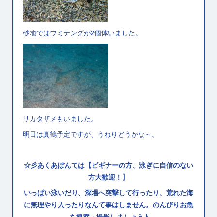
砂地ではウミテングが2個体いました。
サカタザメもいました。
明日は真鶴予定ですが、うねりどうかな～。
☆彡あくあぽんては【ビギナーの方、泳ぎに自信のない
方大歓迎！】
いっぱい泳いだり、深場へ突撃して行ったり、荒れた海
に無理やり入ったりなんて事はしません。のんびりお魚
を観察・撮影しましょう♪