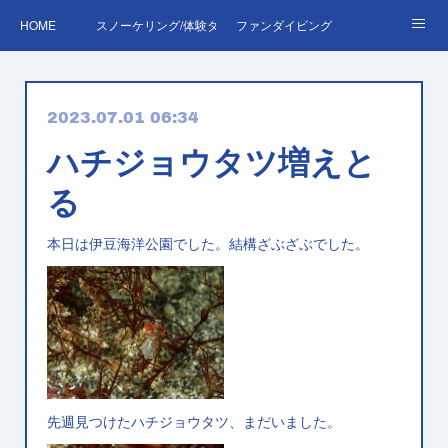
HOME
スノーケリング/体験ダイビング
ファンダイビング
ダイバーデビュー♪OWD
ファンダイビング料金表
あくぽん日記
2023.07.01 06:34
ダイビング・スキルアップレッスン｜プールで安心練習
AOW
RED＆EFR
ハチジョウタツ増えと
プロへの第一歩！ダイブマスター
ご予約・お問い合わせ
る
本日は伊豆海洋公園でした。結構ざぶざぶでした。
先週見つけたハチジョウタツ、まだいました。