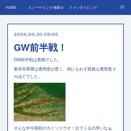
HOME
スノーケリング/体験ダイビング
ファンダイビング
ダイバーデビュー♪OWD
ファンダイビング料金表
あくぽん日記
2024.04.30 09:05
ダイビング・スキルアップレッスン｜プールで安心練習
AOW
RED＆EFR
GW前半戦！
プロへの第一歩！ダイブマスター
ご予約・お問い合わせ
GW前半戦は真鶴でした。
東伊豆界隈は透明度が悪く、例にもれず真鶴も透明度３
ｍほどでした。
そんな中今期初のカミソリウオ！出てくるの早いなぁ