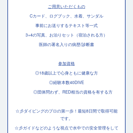
ご用意いただくもの
Cカード、ログブック、水着、サンダル
事前にお送りするテキスト等一式
3×4の写真、お泊りセット（宿泊される方）
医師の署名入りの病歴/診断書
参加資格
◎18歳以上で心身ともに健康な方
◎経験本数40DIVE
◎団体問わず、RED相当の資格を有する方
☆彡ダイビングのプロの第一歩！最短8日間で取得可能
です。
☆彡ガイドなどのような視点で水中での安全管理をして