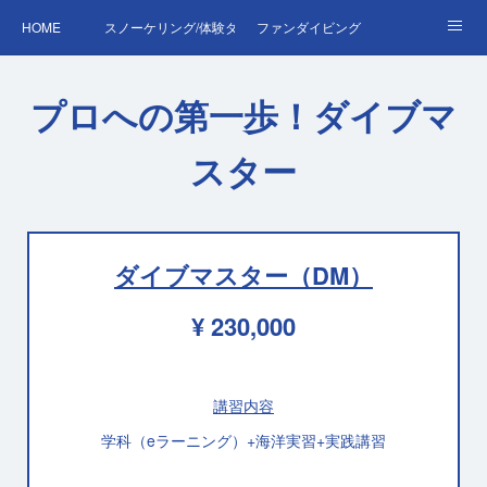
HOME
スノーケリング/体験ダイビング
ファンダイビング
ダイバーデビュー♪OWD
ファンダイビング料金表
あくぽん日記
プロへの第一歩！ダイブマ
ダイビング・スキルアップレッスン｜プールで安心練習
AOW
RED＆EFR
スター
プロへの第一歩！ダイブマスター
ご予約・お問い合わせ
ダイブマスター（DM）
¥ 230,000
講習内容
学科（eラーニング）+海洋実習+実践講習