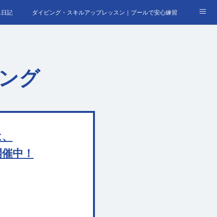
ん日記
ダイビング・スキルアップレッスン｜プールで安心練習
合わせ
ビング
は、
開催中！