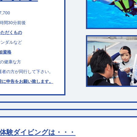
7,700
時間30分前後
いただくもの
サンダルなど
加資格
上の健康な方
護者の方が同行して下さい。
前に申告をお願い致します。
体験ダイビングは・・・