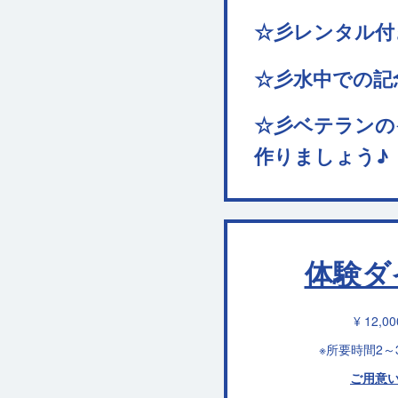
☆彡レンタル付
☆彡水中での記
☆彡ベテランの
作りましょう♪
体験ダ
¥ 12,0
※所要時間2～
ご用意