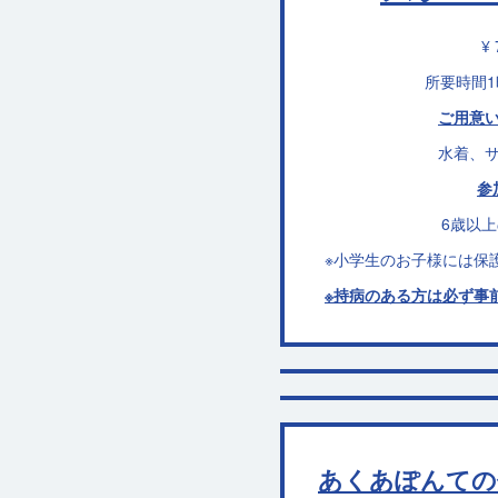
¥ 
所要時間1
ご用意
水着、
参
6歳以
※小学生のお子様には保
※持病のある方は必ず事
あくあぽんての