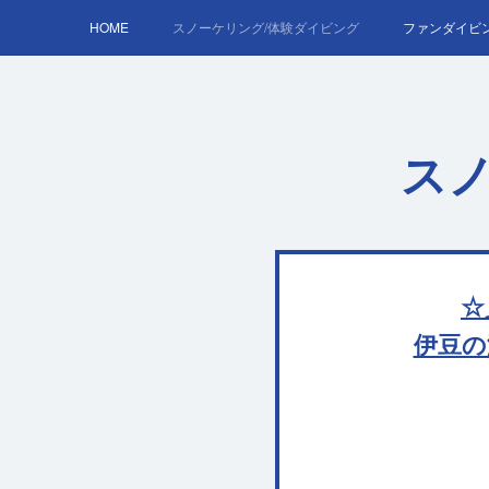
HOME
スノーケリング/体験ダイビング
ファンダイビ
AOW
スノ
☆
伊豆の