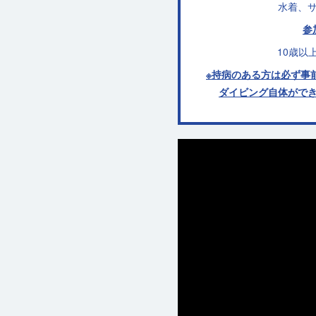
水着、
参
10歳以
※持病のある方は必ず事
ダイビング自体がで