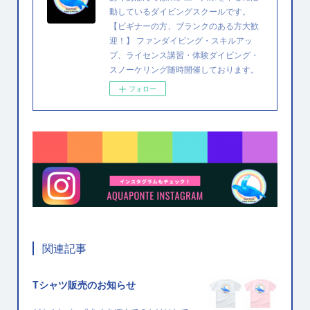
動しているダイビングスクールです。
【ビギナーの方、ブランクのある方大歓
迎！】 ファンダイビング・スキルアッ
プ、ライセンス講習・体験ダイビング・
スノーケリング随時開催しております。
フォロー
関連記事
Tシャツ販売のお知らせ