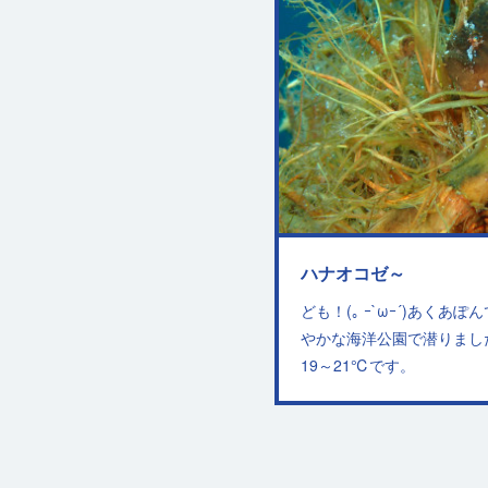
ハナオコゼ～
ども！(｡ ｰ`ωｰ´)あく
やかな海洋公園で潜りまし
19～21℃です。