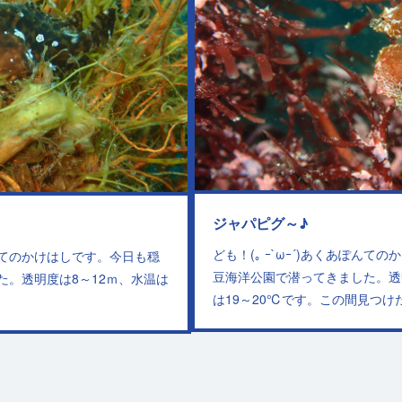
ジャパピグ～♪
ども！(｡ ｰ`ωｰ´)あくあぽんて
あぽんてのかけはしです。今日も穏
豆海洋公園で潜ってきました。透明
た。透明度は8～12ｍ、水温は
は19～20℃です。この間見つ