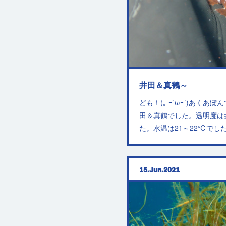
井田＆真鶴～
ども！(｡ ｰ`ωｰ´)あく
田＆真鶴でした。透明度は
た。水温は21～22℃でし
15
Jun
2021