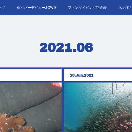
ング
ダイバーデビュー♪OWD
ファンダイビング料金表
あくぽ
RED＆EFR
プロへの第一歩！ダイブマスター
ご予約・お問い
2021
.
06
18
Jun
2021