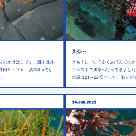
川奈～
あぽんてのかけはしです。週末は井
ども！(｡ ｰ`ωｰ´)あくあぽんて
井田５～10ｍ、真鶴8ｍでし
クエストで川奈へ行ってきました
た。
水温は21～22℃でした。ありが
14
Jun
2021