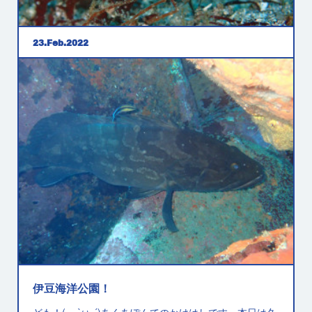
23
Feb
2022
透明度良好～♪
ども！(｡ ｰ`ωｰ´)あくあぽんてのかけはしです。本日は伊
豆海洋公園でした。透明度15～20ｍ、水温15～16℃で
す。
伊豆海洋公園！