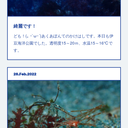
綺麗です！
ども！(｡ ｰ`ωｰ´)あくあぽんてのかけはしです。本日も伊
豆海洋公園でした。透明度15～20ｍ、水温15～16℃で
す。
26
Feb
2022