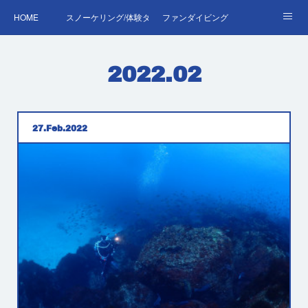
HOME
スノーケリング/体験ダイビング
ファンダイビング
ダイバーデビュー♪OWD
ファンダイビング料金表
あくぽん日記
2022
.
02
ダイビング・スキルアップレッスン｜プールで安心練習
AOW
RED＆EFR
プロへの第一歩！ダイブマスター
ご予約・お問い合わせ
27
Feb
2022