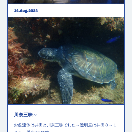
14
Aug
2024
お盆期間おわり～
お盆期間最後の週末は大瀬崎、井田、川奈と潜ってきま
した。透明度は大瀬崎5ｍ、井田10～12ｍ、川奈5～8ｍ
でした。
川奈三昧～
お盆連休は井田と川奈三昧でした～透明度は井田８～１