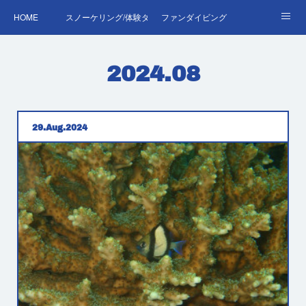
HOME
スノーケリング/体験ダイビング
ファンダイビング
ダイバーデビュー♪OWD
ファンダイビング料金表
あくぽん日記
2024
.
08
ダイビング・スキルアップレッスン｜プールで安心練習
AOW
RED＆EFR
プロへの第一歩！ダイブマスター
ご予約・お問い合わせ
29
Aug
2024