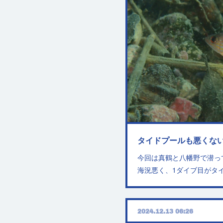
タイドプールも悪くな
今回は真鶴と八幡野で潜っ
海況悪く、1ダイブ目がタ
2024.12.13 06:26