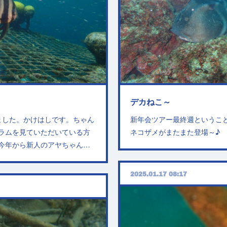
デカねこ～
ました。かけはしです。ちゃん
新年会ツアー最終週というこ
ラムを見ていただいている方
ネコザメがまたまた登場～♪
今年から新人のアヤちゃん…
2025.01.17 08:17