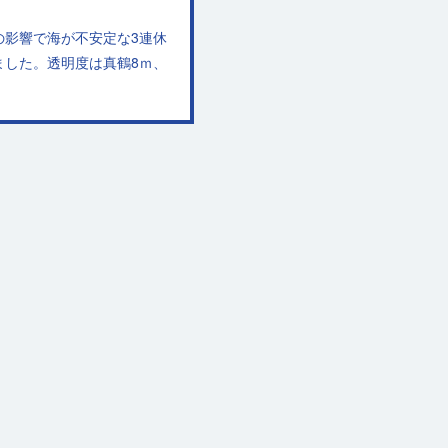
の影響で海が不安定な3連休
ました。透明度は真鶴8ｍ、