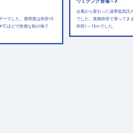
ウミテング登場～♪
台風から変わった温帯低気圧
デーでした。透明度は井田15
でした。真鶴井田で潜ってき
24℃ほどで快適な秋の海で
井田1～15ｍでした。