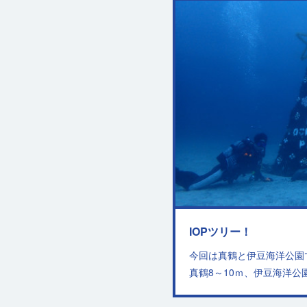
IOPツリー！
今回は真鶴と伊豆海洋公園
真鶴8～10ｍ、伊豆海洋公