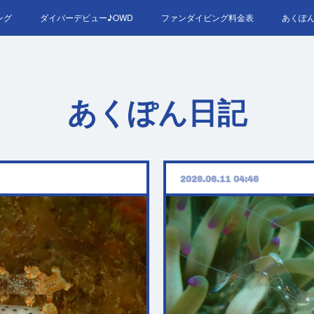
ング
ダイバーデビュー♪OWD
ファンダイビング料金表
あくぽ
RED＆EFR
プロへの第一歩！ダイブマスター
ご予約・お問い
あくぽん日記
2026.06.11 04:46