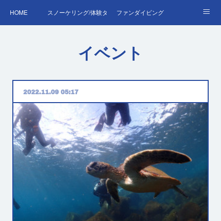
HOME
スノーケリング/体験ダイビング
ファンダイビング
ダイバーデビュー♪OWD
ファンダイビング料金表
あくぽん日記
イベント
ダイビング・スキルアップレッスン｜プールで安心練習
AOW
RED＆EFR
プロへの第一歩！ダイブマスター
ご予約・お問い合わせ
2022.11.09 05:17