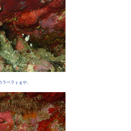
カラベラｙｇや、