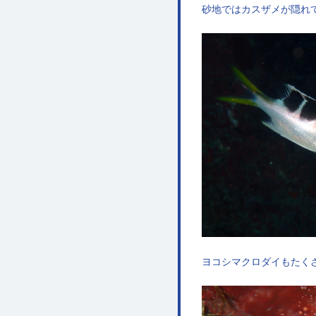
砂地ではカスザメが隠れ
ヨコシマクロダイもたく