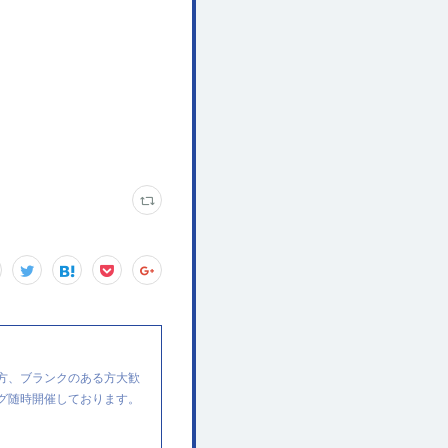
方、ブランクのある方大歓
グ随時開催しております。