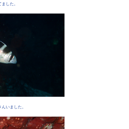
てました。
さんいました。