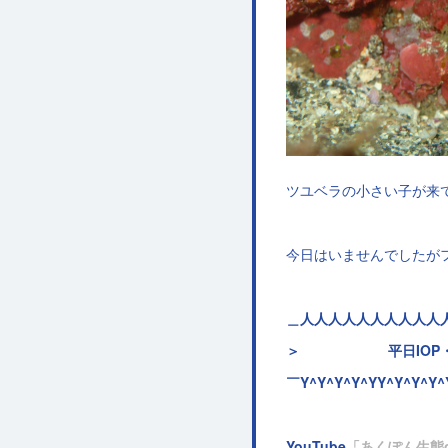
ツユベラの小さい子が来
今日はいませんでしたが
＿人人人人人人人人人人
＞ 平日IOP・ポ
￣Y^Y^Y^Y^YY^Y^Y^Y^
YouTube
「あくぽん生態