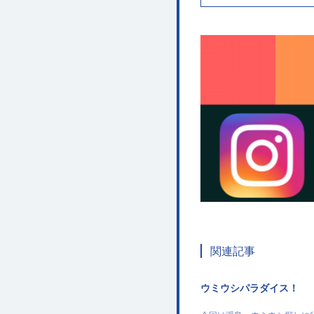
関連記事
ウミウシパラダイス！