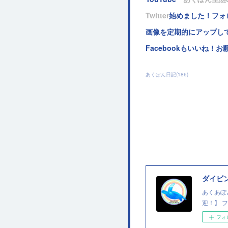
Twitter
始めました！フォ
画像を定期的にアップし
Facebookもいいね！
あくぽん日記
(
186
)
ダイビ
あくあぽ
迎！】 
フォ