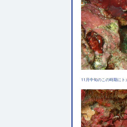
11月中旬のこの時期にト