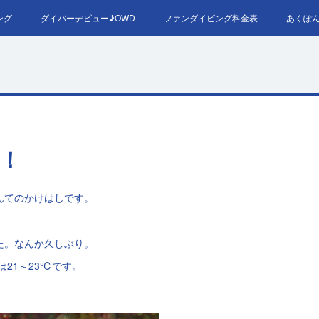
ング
ダイバーデビュー♪OWD
ファンダイビング料金表
あくぽ
RED＆EFR
プロへの第一歩！ダイブマスター
ご予約・お問い
！
あぽんてのかけはしです。
た。なんか久しぶり。
は21～23℃です。