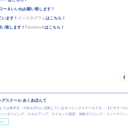
ロー＆いいねお願い致します！
ています！
インスタグラム
はこちら！
お願い致します！
Facebook
はこちら！
ングスクール あくあぽんて
んては東伊豆・川奈を中心に活動しているダイビングスクールです。 【ビギナーの
ファンダイビング・スキルアップ、ライセンス講習・体験ダイビング・スノーケリン
ロー