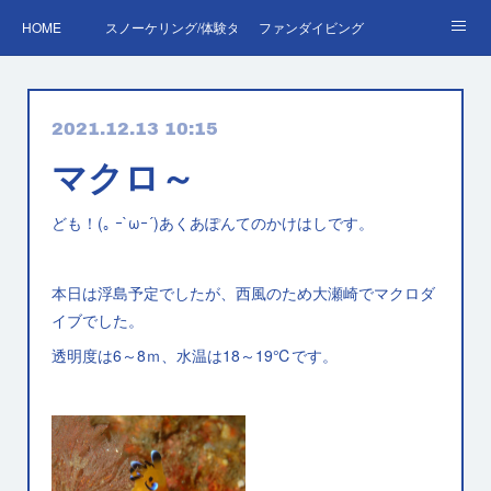
HOME
スノーケリング/体験ダイビング
ファンダイビング
ダイバーデビュー♪OWD
ファンダイビング料金表
あくぽん日記
2021.12.13 10:15
ダイビング・スキルアップレッスン｜プールで安心練習
AOW
RED＆EFR
マクロ～
プロへの第一歩！ダイブマスター
ご予約・お問い合わせ
ども！(｡ ｰ`ωｰ´)あくあぽんてのかけはしです。
本日は浮島予定でしたが、西風のため大瀬崎でマクロダ
イブでした。
透明度は6～8ｍ、水温は18～19℃です。