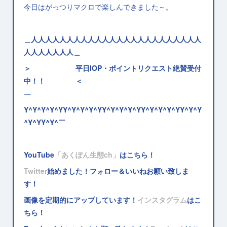
今日はがっつりマクロで楽しんできました～。
＿人人人人人人人人人人人人人人人人人人人人人人人人
人人人人人人人＿
＞ 平日IOP・ポイントリクエスト絶賛受付
中！！ ＜
￣
Y^Y^Y^Y^YY^Y^Y^Y^YY^Y^Y^Y^YY^Y^Y^Y^YY^Y^Y
^Y^YY^Y^￣
YouTube
「あくぽん生態ch」
はこちら！
Twitter
始めました！フォロー＆いいねお願い致しま
す！
画像を定期的にアップしています！
インスタグラム
はこ
ちら！