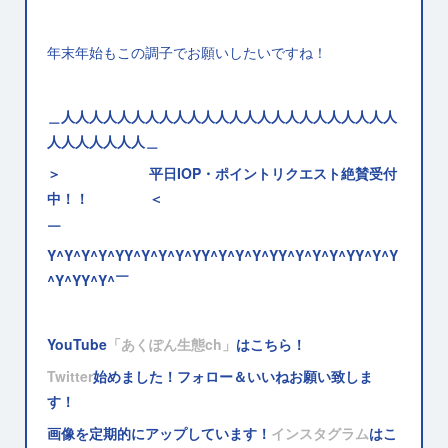
年末年始もこの調子でお願いしたいですね！
＿人人人人人人人人人人人人人人人人人人人人人人人人
人人人人人人人＿
＞ 平日IOP・ポイントリクエスト絶賛受付
中！！ ＜
￣
Y^Y^Y^Y^YY^Y^Y^Y^YY^Y^Y^Y^YY^Y^Y^Y^YY^Y^Y
^Y^YY^Y^￣
YouTube
「あくぽん生態ch」
はこちら！
Twitter
始めました！フォロー＆いいねお願い致しま
す！
画像を定期的にアップしています！
インスタグラム
はこ