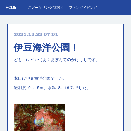
HOME
スノーケリング/体験ダイビング
ファンダイビング
ダイバーデビュー♪OWD
ファンダイビング料金表
あくぽん日記
2021.12.22 07:01
ダイビング・スキルアップレッスン｜プールで安心練習
AOW
RED＆EFR
伊豆海洋公園！
プロへの第一歩！ダイブマスター
ご予約・お問い合わせ
ども！(｡ ｰ`ωｰ´)あくあぽんてのかけはしです。
本日は伊豆海洋公園でした。
透明度10～15ｍ、水温18～19℃でした。