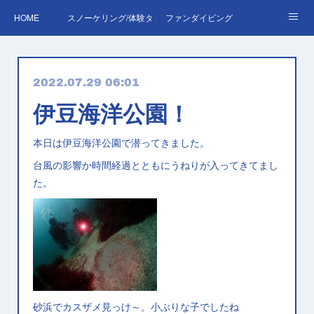
HOME
スノーケリング/体験ダイビング
ファンダイビング
ダイバーデビュー♪OWD
ファンダイビング料金表
あくぽん日記
2022.07.29 06:01
ダイビング・スキルアップレッスン｜プールで安心練習
AOW
RED＆EFR
伊豆海洋公園！
プロへの第一歩！ダイブマスター
ご予約・お問い合わせ
本日は伊豆海洋公園で潜ってきました。
台風の影響か時間経過とともにうねりが入ってきてまし
た。
砂浜でカスザメ見っけ～。小ぶりな子でしたね