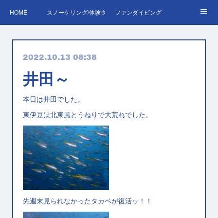
HOME
スノーケリング/体験ダイビング
ファンダイビング
ダイバーデビュー♪OWD
ファンダイビング料金表
あくぽん日記
2022.10.13 08:38
ダイビング・スキルアップレッスン｜プールで安心練習
AOW
RED＆EFR
井田～
プロへの第一歩！ダイブマスター
ご予約・お問い合わせ
本日は井田でした。
東伊豆は北東風とうねりで大荒れでした。
先週末見られなかったタカベが復活ッ！！