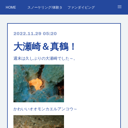
HOME
スノーケリング/体験ダイビング
ファンダイビング
ダイバーデビュー♪OWD
ファンダイビング料金表
あくぽん日記
2022.11.29 05:20
ダイビング・スキルアップレッスン｜プールで安心練習
AOW
RED＆EFR
大瀬崎＆真鶴！
プロへの第一歩！ダイブマスター
ご予約・お問い合わせ
週末は久しぶりの大瀬崎でした～。
かわいいオオモンカエルアンコウ～