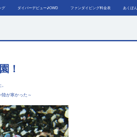
ング
ダイバーデビュー♪OWD
ファンダイビング料金表
あくぽ
RED＆EFR
プロへの第一歩！ダイブマスター
ご予約・お問い
園！
た。
か陸が寒かった～