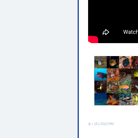
あくぽん日記
(
186
)