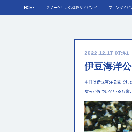
HOME
スノーケリング/体験ダイビング
ファンダイビ
AOW
2022.12.17 07:41
伊豆海洋公
本日は伊豆海洋公園でし
寒波が近づいている影響