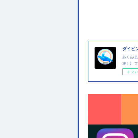
ダイビ
あくあぽ
迎！】 
フォ