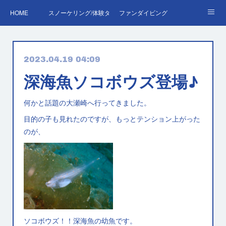
HOME
スノーケリング/体験ダイビング
ファンダイビング
ダイバーデビュー♪OWD
ファンダイビング料金表
あくぽん日記
2023.04.19 04:09
ダイビング・スキルアップレッスン｜プールで安心練習
AOW
RED＆EFR
深海魚ソコボウズ登場♪
プロへの第一歩！ダイブマスター
ご予約・お問い合わせ
何かと話題の大瀬崎へ行ってきました。
目的の子も見れたのですが、もっとテンション上がった
のが、
ソコボウズ！！深海魚の幼魚です。