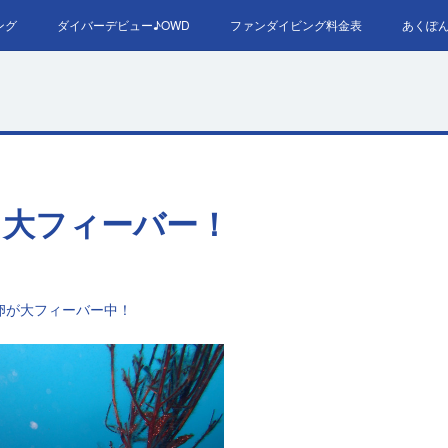
ング
ダイバーデビュー♪OWD
ファンダイビング料金表
あくぽ
RED＆EFR
プロへの第一歩！ダイブマスター
ご予約・お問い
カ大フィーバー！
。
卵が大フィーバー中！