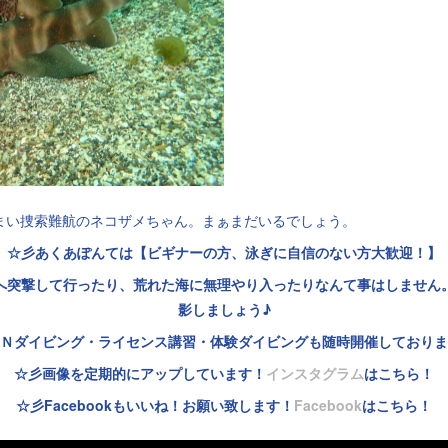
まい捜索難航のネコザメちゃん。まぁまだいるでしょう。
☆彡あくあぽんては【ビギナーの方、泳ぎに自信のない方大歓迎！】
へ突撃して行ったり、荒れた海に無理やり入ったりなんて事はしません
影しましょう♪
Ｎダイビング・ライセンス講習・体験ダイビングも随時開催しておりま
☆彡画像を定期的にアップしています！
インスタグラム
はこちら！
☆彡Facebookもいいね！お願い致します！
Facebook
はこちら！