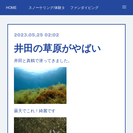
HOME
スノーケリング/体験ダイビング
ファンダイビング
ダイバーデビュー♪OWD
ファンダイビング料金表
あくぽん日記
2023.05.25 02:02
ダイビング・スキルアップレッスン｜プールで安心練習
AOW
RED＆EFR
井田の草原がやばい
プロへの第一歩！ダイブマスター
ご予約・お問い合わせ
井田と真鶴で潜ってきました。
曇天でこれ！綺麗です