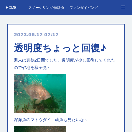
HOME
スノーケリング/体験ダイビング
ファンダイビング
ダイバーデビュー♪OWD
ファンダイビング料金表
あくぽん日記
2023.06.12 02:12
ダイビング・スキルアップレッスン｜プールで安心練習
AOW
RED＆EFR
透明度ちょっと回復♪
プロへの第一歩！ダイブマスター
ご予約・お問い合わせ
週末は真鶴2日間でした。透明度が少し回復してくれた
ので砂地を様子見～
深海魚のマトウダイ！幼魚も見たいな～