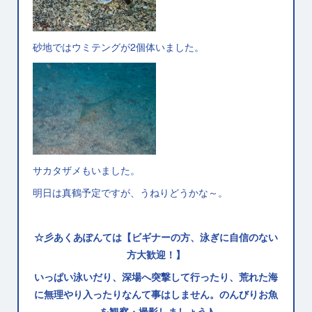
砂地ではウミテングが2個体いました。
サカタザメもいました。
明日は真鶴予定ですが、うねりどうかな～。
☆彡あくあぽんては【ビギナーの方、泳ぎに自信のない
方大歓迎！】
いっぱい泳いだり、深場へ突撃して行ったり、荒れた海
に無理やり入ったりなんて事はしません。のんびりお魚
を観察・撮影しましょう♪