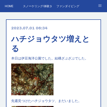
HOME
スノーケリング/体験ダイビング
ファンダイビング
ダイバーデビュー♪OWD
ファンダイビング料金表
あくぽん日記
2023.07.01 06:34
ダイビング・スキルアップレッスン｜プールで安心練習
AOW
RED＆EFR
ハチジョウタツ増えと
プロへの第一歩！ダイブマスター
ご予約・お問い合わせ
る
本日は伊豆海洋公園でした。結構ざぶざぶでした。
先週見つけたハチジョウタツ、まだいました。