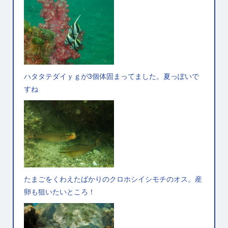
ハタタテダイｙｇが3個体固まってました。夏っぽいで
すね
たまごをくわえたばかりのクロホシイシモチのオス。産
卵も狙いたいところ！