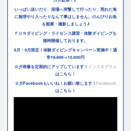
いっぱい泳いだり、深場へ突撃して行ったり、荒れた海
に無理やり入ったりなんて事はしません。のんびりお魚
を観察・撮影しましょう♪
ＦＵＮダイビング・ライセンス講習・体験ダイビングも
随時開催しております。
8月・9月限定！体験ダイビングキャンペーン実施中！通
常
13,000
→10,800円
☆彡画像を定期的にアップしています！
インスタグラム
はこちら！
☆彡Facebookもいいね！お願い致します！
Facebook
はこちら！