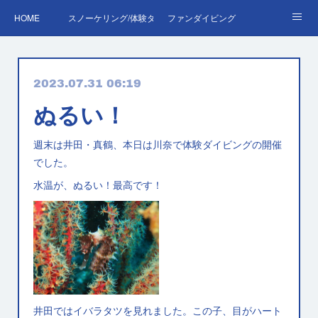
HOME
スノーケリング/体験ダイビング
ファンダイビング
ダイバーデビュー♪OWD
ファンダイビング料金表
あくぽん日記
2023.07.31 06:19
ダイビング・スキルアップレッスン｜プールで安心練習
AOW
RED＆EFR
ぬるい！
プロへの第一歩！ダイブマスター
ご予約・お問い合わせ
週末は井田・真鶴、本日は川奈で体験ダイビングの開催
でした。
水温が、ぬるい！最高です！
井田ではイバラタツを見れました。この子、目がハート