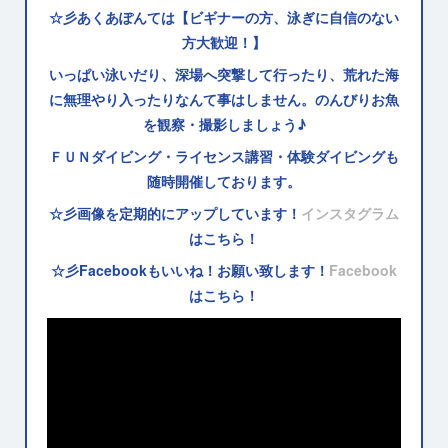
☆彡あくあぽんては【ビギナーの方、泳ぎに自信のない
方大歓迎！】
いっぱい泳いだり、深場へ突撃して行ったり、荒れた海
に無理やり入ったりなんて事はしません。のんびりお魚
を観察・撮影しましょう♪
ＦＵＮダイビング・ライセンス講習・体験ダイビングも
随時開催しております。
☆彡画像を定期的にアップしています！
インスタグラム
はこちら！
☆彡Facebookもいいね！お願い致します！
Facebook
はこちら！