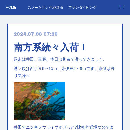
HOME
スノーケリング/体験ダイビング
ファンダイビング
ダイバーデビュー♪OWD
ファンダイビング料金表
あくぽん日記
2024.07.08 07:29
ダイビング・スキルアップレッスン｜プールで安心練習
AOW
RED＆EFR
南方系続々入荷！
プロへの第一歩！ダイブマスター
ご予約・お問い合わせ
週末は井田、真鶴、本日は川奈で潜ってきました。
透明度は西伊豆8～15ｍ、東伊豆3～6ｍです。東側は濁
り気味～
井田でニシキフウライウオげっと♪比較的近場なのでま