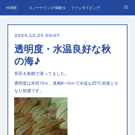
HOME
スノーケリング/体験ダイビング
ファンダイビング
ダイバーデビュー♪OWD
ファンダイビング料金表
あくぽん日記
2024.10.24 04:07
ダイビング・スキルアップレッスン｜プールで安心練習
AOW
RED＆EFR
透明度・水温良好な秋
プロへの第一歩！ダイブマスター
ご予約・お問い合わせ
の海♪
井田＆真鶴で潜ってました。
透明度は井田15ｍ、真鶴8~10ｍで水温も25℃前後とか
なり快適です。