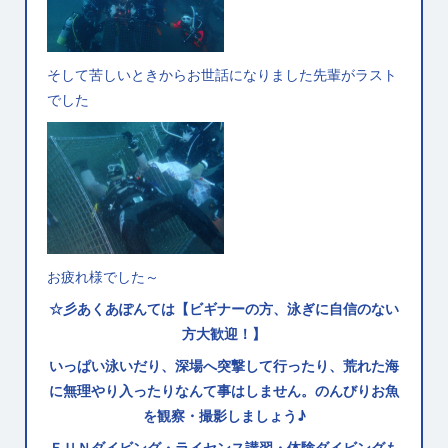
そして苦しいときからお世話になりました先輩がラスト
でした
お疲れ様でした～
☆彡あくあぽんては【ビギナーの方、泳ぎに自信のない
方大歓迎！】
いっぱい泳いだり、深場へ突撃して行ったり、荒れた海
に無理やり入ったりなんて事はしません。のんびりお魚
を観察・撮影しましょう♪
ＦＵＮダイビング・ライセンス講習・体験ダイビングも