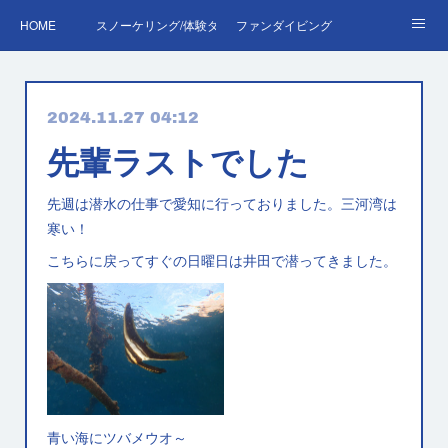
HOME
スノーケリング/体験ダイビング
ファンダイビング
ダイバーデビュー♪OWD
ファンダイビング料金表
あくぽん日記
2024.11.27 04:12
ダイビング・スキルアップレッスン｜プールで安心練習
AOW
RED＆EFR
先輩ラストでした
プロへの第一歩！ダイブマスター
ご予約・お問い合わせ
先週は潜水の仕事で愛知に行っておりました。三河湾は
寒い！
こちらに戻ってすぐの日曜日は井田で潜ってきました。
青い海にツバメウオ～