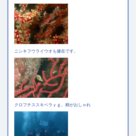
ニシキフウライウオも健在です。
クロフチススキベラｙｇ。柄がおしゃれ