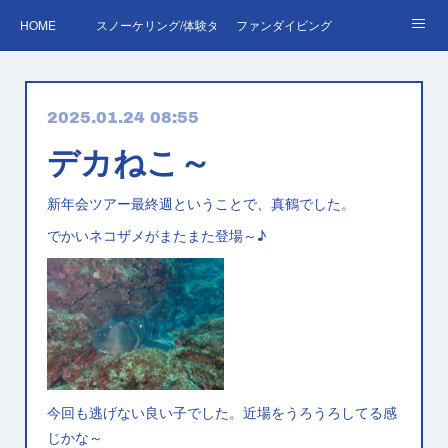
HOME
スノーケリング/体験ダイビング
ファンダイビング
ダイバーデビュー♪OWD
ファンダイビング料金表
あくぽん日記
2025.01.24 08:55
ダイビング・スキルアップレッスン｜プールで安心練習
AOW
RED＆EFR
デカねこ～
プロへの第一歩！ダイブマスター
ご予約・お問い合わせ
新年会ツアー最終週ということで、真鶴でした。
でかいネコザメがまたまた登場～♪
今回も逃げない良い子でした。近場をうろうろしてる感
じかな～