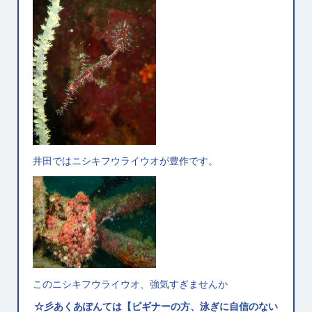
井田ではニシキフウライウオが豊作です。
このニシキフウライウオ、強気すぎませんか
☆彡あくあぽんては【ビギナーの方、泳ぎに自信のない