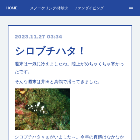
HOME
スノーケリング/体験ダイビング
ファンダイビング
ダイバーデビュー♪OWD
ファンダイビング料金表
あくぽん日記
2023.11.27 03:34
ダイビング・スキルアップレッスン｜プールで安心練習
AOW
RED＆EFR
シロブチハタ！
プロへの第一歩！ダイブマスター
ご予約・お問い合わせ
週末は一気に冷えましたね。陸上がめちゃくちゃ寒かっ
たです。
そんな週末は井田と真鶴で潜ってきました。
シロブチハタｙｇがいました～。今年の真鶴はなかなか