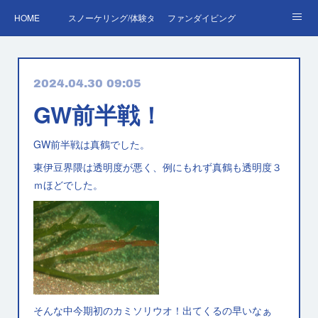
HOME
スノーケリング/体験ダイビング
ファンダイビング
ダイバーデビュー♪OWD
ファンダイビング料金表
あくぽん日記
2024.04.30 09:05
ダイビング・スキルアップレッスン｜プールで安心練習
AOW
RED＆EFR
GW前半戦！
プロへの第一歩！ダイブマスター
ご予約・お問い合わせ
GW前半戦は真鶴でした。
東伊豆界隈は透明度が悪く、例にもれず真鶴も透明度３
ｍほどでした。
そんな中今期初のカミソリウオ！出てくるの早いなぁ